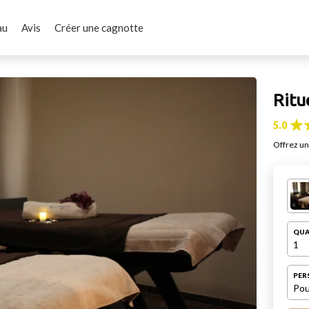
au
Avis
Créer une cagnotte
Ritu
5.0
Offrez un
QUA
1
PER
Pou