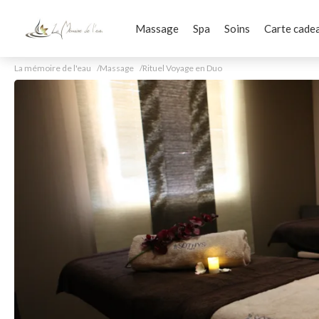
Massage
Spa
Soins
Carte cade
La mémoire de l'eau
Massage
Rituel Voyage en Duo