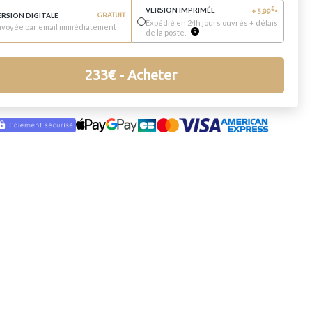
VERSION IMPRIMÉE
€
+
5.99
*
ERSION DIGITALE
GRATUIT
Expédié en 24h jours ouvrés + délais
nvoyée par email immédiatement
de la poste.
233
€
- Acheter