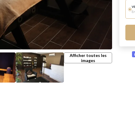
V
E
Afficher toutes les
images