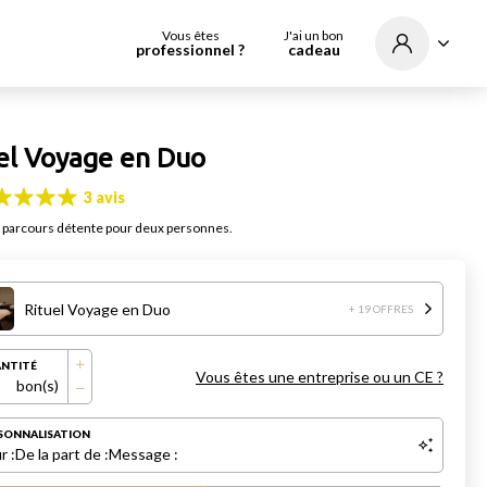
Vous êtes
J'ai un bon
professionnel ?
cadeau
el Voyage en Duo
3 avis
 parcours détente pour deux personnes.
Rituel Voyage en Duo
+ 19 OFFRES
NTITÉ
Vous êtes une entreprise ou un CE ?
bon(s)
SONNALISATION
r :
De la part de :
Message :