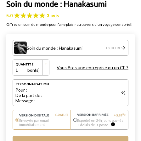
Soin du monde : Hanakasumi
5.0
3 avis
Offrez un soin du monde pour faire plaisir au travers d'un voyage sensoriel!
Soin du monde : Hanakasumi
+ 5 OFFRES
QUANTITÉ
Vous êtes une entreprise ou un CE ?
1
bon(s)
PERSONNALISATION
Pour :
De la part de :
Message :
VERSION IMPRIMÉE
€
VERSION DIGITALE
GRATUIT
+
5.99
*
Envoyée par email
Expédié en 24h jours ouvrés
immédiatement
+ délais de la poste.