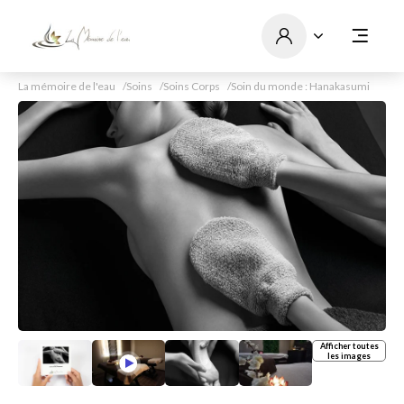
La mémoire de l'eau
Soins
Soins Corps
Soin du monde : Hanakasumi
Afficher toutes
les images